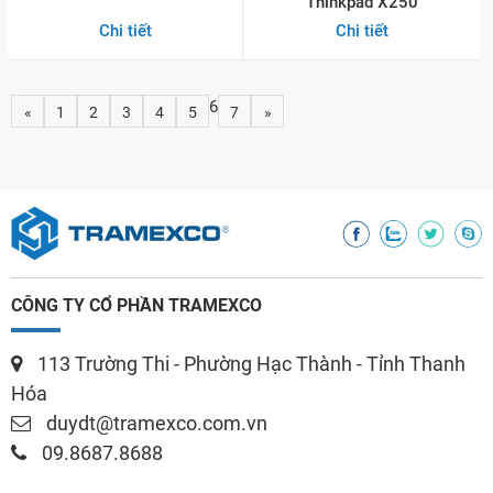
Thinkpad X250
Chi tiết
Chi tiết
6
«
1
2
3
4
5
7
»
CÔNG TY CỔ PHẦN TRAMEXCO
113 Trường Thi - Phường Hạc Thành - Tỉnh Thanh
Hóa
duydt@tramexco.com.vn
09.8687.8688