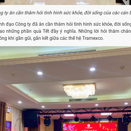
 ty ân cần thăm hỏi tình hình sức khỏe, đời sống của các cán b
nh đạo Công ty đã ân cần thăm hỏi tình hình sức khỏe, đời sống
ao những phần quà Tết đầy ý nghĩa. Những lời hỏi thăm chân 
ng khí gần gũi, gắn kết giữa các thế hệ Tramexco.