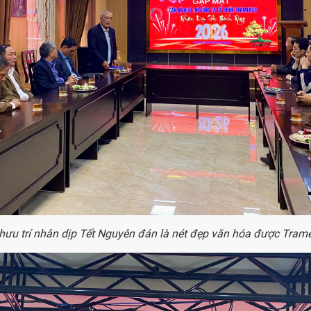
hưu trí nhân dịp Tết Nguyên đán là nét đẹp văn hóa được Trame